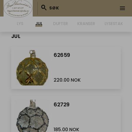
search
menu
SØK
139.00 NOK
TER
LYS
JUL
DUFTER
KRANSER
LYSESTAKER /
JUL
62659
220.00 NOK
62729
185.00 NOK