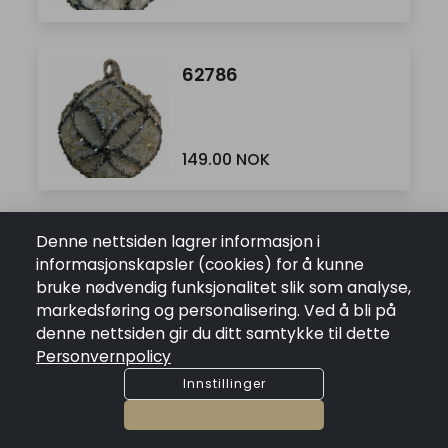
62786
149.00 NOK
62787
Denne nettsiden lagrer informasjon i
informasjonskapsler (cookies) for å kunne
bruke nødvendig funksjonalitet slik som analyse,
markedsføring og personalisering. Ved å bli på
179.00 NOK
denne nettsiden gir du ditt samtykke til dette
Personvernpolicy
Innstillinger
63369
Forstått!
Handlekurven
NOK 0.00