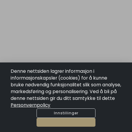
Denne nettsiden lagrer informasjon i
informasjonskapsler (cookies) for å kunne
bruke nødvendig funksjonalitet slik som analyse,
markedsføring og personalisering. Ved å bli på
denne nettsiden gir du ditt samtykke til dette
Personvernpolicy
Skriv Til Oss
Innstillinger
Send oss en melding og vi vil komme tilbake til deg så snart
som mulig.
Forstått!