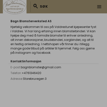
search
menu
SØK
Bagn Blomsterverksted AS
Hjertelig velkommen til oss på Valdrestunet kjøpesenter fyst
i Valdres. Vi har lang erfaring innen blomsterbinderi. Vi kan
hjelpe deg med å formidle blomster til enhver anledning,
alt innen dekorasjoner, brudebinderi, sorgbinderi, og alt til
en festlig anledning. I nettshopen vår finner du i tillegg
mange gode tilbud på artikler til hjemmet. Følg oss gjerne
på instagram og facebook.
Kontaktinformasjon
E-post:
bagnblomster@gmail.com
Telefon:
+4761346420
Adresse:
Storebruvegen 3