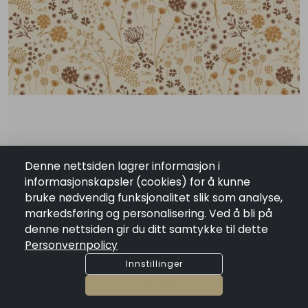
Denne nettsiden lagrer informasjon i
informasjonskapsler (cookies) for å kunne
Serviett efterårsblomster 20 stk pr pakke
bruke nødvendig funksjonalitet slik som analyse,
NOK 69.00
markedsføring og personalisering. Ved å bli på
Tilgjengelighet:
7 på lager
denne nettsiden gir du ditt samtykke til dette
remove
add
Personvernpolicy
Legg I Handlekurv
Innstillinger
Forstått!