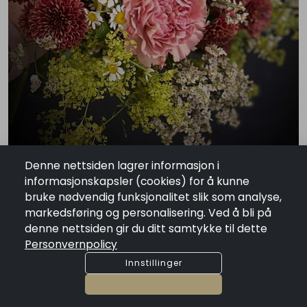
Denne nettsiden lagrer informasjon i
informasjonskapsler (cookies) for å kunne
bruke nødvendig funksjonalitet slik som analyse,
markedsføring og personalisering. Ved å bli på
denne nettsiden gir du ditt samtykke til dette
Bukett 600 kr
Personvernpolicy
NOK 600.00
Tilgjengelighet:
På lager
Innstillinger
Forstått!
Legg I Handlekurv
Bukettene på bildet er til inspirasjon. Har du ønske om farge, skriv